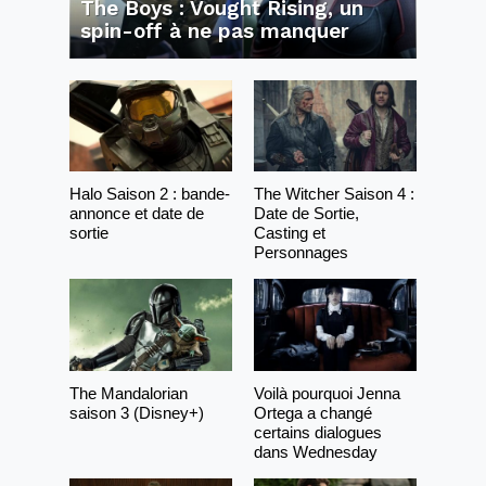
The Boys : Vought Rising, un
spin-off à ne pas manquer
Halo Saison 2 : bande-
The Witcher Saison 4 :
annonce et date de
Date de Sortie,
sortie
Casting et
Personnages
The Mandalorian
Voilà pourquoi Jenna
saison 3 (Disney+)
Ortega a changé
certains dialogues
dans Wednesday