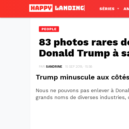
SÉRIES
A
PEOPLE
83 photos rares d
Donald Trump à s
PAR
SANDRINE
15 SEP 2019, · 15:58
Trump minuscule aux côtés
Nous ne pouvons pas enlever à Donald
grands noms de diverses industries, 