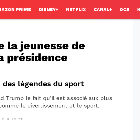
MAZON PRIME
DISNEY+
NETFLIX
CANAL+
OCS
e la jeunesse de
a présidence
 des légendes du sport
 Trump le fait qu’il est associé aux plus
comme le divertissement et le sport.
PUBLICITÉ