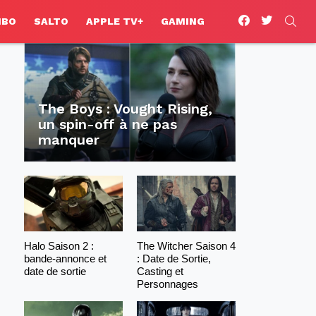
facebook
twitter
SEA
HBO
SALTO
APPLE TV+
GAMING
The Boys : Vought Rising,
un spin-off à ne pas
manquer
Halo Saison 2 :
The Witcher Saison 4
bande-annonce et
: Date de Sortie,
date de sortie
Casting et
Personnages