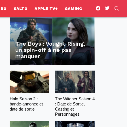
facebook
twitter
SEA
HBO
SALTO
APPLE TV+
GAMING
The Boys : Vought Rising,
un spin-off à ne pas
manquer
Halo Saison 2 :
The Witcher Saison 4
bande-annonce et
: Date de Sortie,
date de sortie
Casting et
Personnages