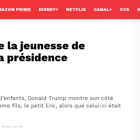
MAZON PRIME
DISNEY+
NETFLIX
CANAL+
OCS
e la jeunesse de
a présidence
 d’enfants, Donald Trump montre son côté
 fils, le petit Eric, alors que celui-ci était
PUBLICITÉ