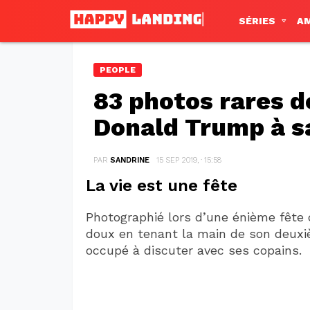
SÉRIES
A
PEOPLE
83 photos rares d
Donald Trump à s
PAR
SANDRINE
15 SEP 2019, · 15:58
La vie est une fête
Photographié lors d’une énième fête
doux en tenant la main de son deuxième
occupé à discuter avec ses copains.