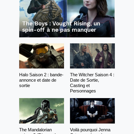
The Boys : Vought Rising, un
spin-off à ne pas manquer
Halo Saison 2 : bande-
The Witcher Saison 4 :
annonce et date de
Date de Sortie,
sortie
Casting et
Personnages
The Mandalorian
Voilà pourquoi Jenna