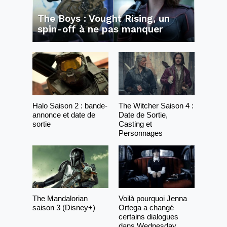
The Boys : Vought Rising, un
spin-off à ne pas manquer
Halo Saison 2 : bande-
The Witcher Saison 4 :
annonce et date de
Date de Sortie,
sortie
Casting et
Personnages
The Mandalorian
Voilà pourquoi Jenna
saison 3 (Disney+)
Ortega a changé
certains dialogues
dans Wednesday