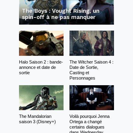
The Boys : Vought Rising, un
spin-off à ne pas manquer
Halo Saison 2 : bande-
The Witcher Saison 4 :
annonce et date de
Date de Sortie,
sortie
Casting et
Personnages
The Mandalorian
Voilà pourquoi Jenna
saison 3 (Disney+)
Ortega a changé
certains dialogues
dans Wednesday