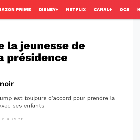
MAZON PRIME
DISNEY+
NETFLIX
CANAL+
OCS
e la jeunesse de
a présidence
noir
ump est toujours d’accord pour prendre la
avec ses enfants.
PUBLICITÉ