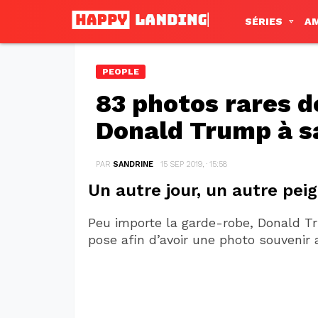
SÉRIES
A
PEOPLE
83 photos rares d
Donald Trump à s
PAR
SANDRINE
15 SEP 2019, · 15:58
Un autre jour, un autre peig
Peu importe la garde-robe, Donald Tr
pose afin d’avoir une photo souvenir 