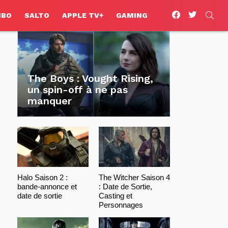
facebook
twitter
SEA
HBO
SALTO
APPLE TV+
GAMING
The Boys : Vought Rising,
un spin-off à ne pas
manquer
Halo Saison 2 :
The Witcher Saison 4
bande-annonce et
: Date de Sortie,
date de sortie
Casting et
Personnages