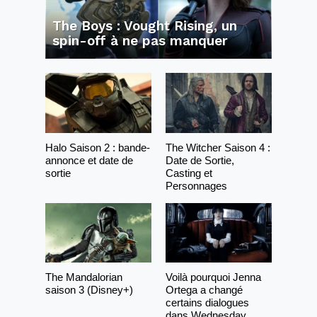
The Boys : Vought Rising, un
spin-off à ne pas manquer
Halo Saison 2 : bande-
The Witcher Saison 4 :
annonce et date de
Date de Sortie,
sortie
Casting et
Personnages
The Mandalorian
Voilà pourquoi Jenna
saison 3 (Disney+)
Ortega a changé
certains dialogues
dans Wednesday