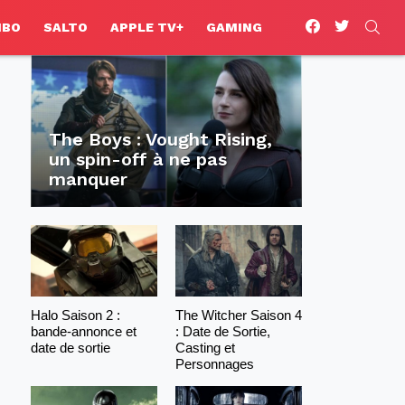
facebook
twitter
SEA
HBO
SALTO
APPLE TV+
GAMING
The Boys : Vought Rising,
un spin-off à ne pas
manquer
Halo Saison 2 :
The Witcher Saison 4
bande-annonce et
: Date de Sortie,
date de sortie
Casting et
Personnages