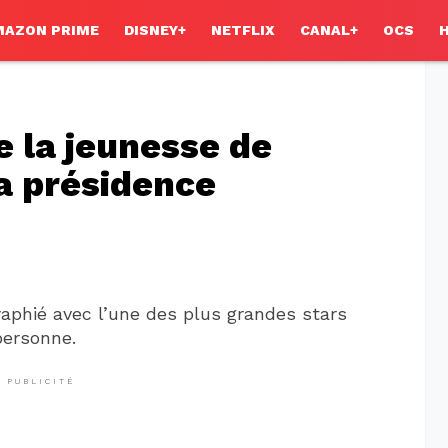
MAZON PRIME
DISNEY+
NETFLIX
CANAL+
OCS
e la jeunesse de
a présidence
aphié avec l’une des plus grandes stars
personne.
PUBLICITÉ