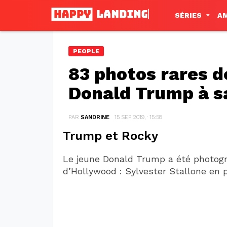
SÉRIES
A
PEOPLE
83 photos rares d
Donald Trump à s
PAR
SANDRINE
15 SEP 2019, · 15:58
Trump et Rocky
Le jeune Donald Trump a été photogr
d’Hollywood : Sylvester Stallone en 