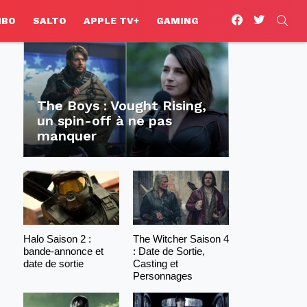
facebook
twitter
SEA
HBO
SALTO
APPLE TV+
GAMING
The Boys : Vought Rising,
un spin-off à ne pas
manquer
Halo Saison 2 :
The Witcher Saison 4
bande-annonce et
: Date de Sortie,
date de sortie
Casting et
Personnages