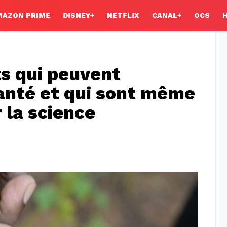
MAZON PRIME
DISNEY+
NETFLIX
CANAL+
OCS
s qui peuvent
anté et qui sont même
la science