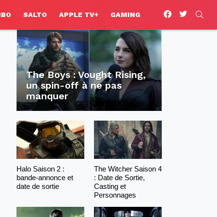
facebook
twitter
SEA
HBO
SALTO
APPLE TV+
GAMING
The Boys : Vought Rising,
un spin-off à ne pas
manquer
Halo Saison 2 :
The Witcher Saison 4
bande-annonce et
: Date de Sortie,
date de sortie
Casting et
Personnages