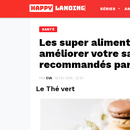
SÉRIES
A
SANTÉ
Les super aliment
améliorer votre s
recommandés par 
PAR
EVA
19 FÉV 2019, · 23:43
Le Thé vert